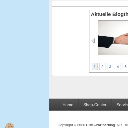
Aktuelle Blog
1
2
3
4
5
Seitenfuß-
Home
Shop-Center
Servi
Menü
Copyright © 2026
UIMS-Partnerblog
. Alle R