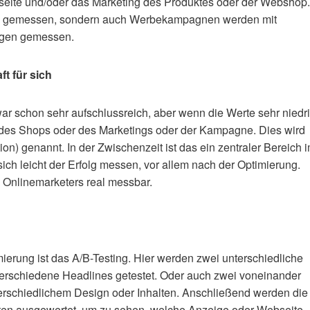
seite und/oder das Marketing des Produktes oder der Webshop.
n gemessen, sondern auch Werbekampagnen werden mit
ugen gemessen.
t für sich
r schon sehr aufschlussreich, aber wenn die Werte sehr niedr
g des Shops oder des Marketings oder der Kampagne. Dies wird
n) genannt. In der Zwischenzeit ist das ein zentraler Bereich 
ich leicht der Erfolg messen, vor allem nach der Optimierung.
s Onlinemarketers real messbar.
ierung ist das A/B-Testing. Hier werden zwei unterschiedliche
verschiedene Headlines getestet. Oder auch zwei voneinander
rschiedlichem Design oder Inhalten. Anschließend werden die
ten ausgewertet, um zu sehen, welche Anzeige oder Webseite