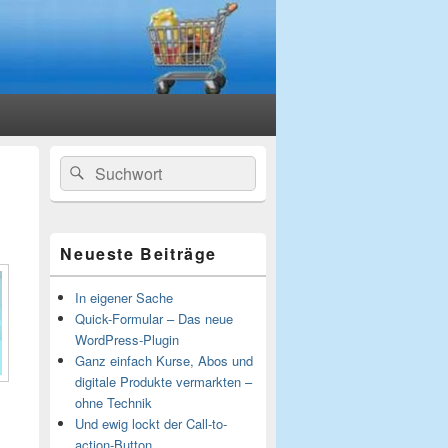
Primärer
Suchen
Suchen
Seitenleisten-
nach:
Widgetbereich
Neueste Beiträge
In eigener Sache
Quick-Formular – Das neue
WordPress-Plugin
Ganz einfach Kurse, Abos und
digitale Produkte vermarkten –
ohne Technik
Und ewig lockt der Call-to-
action-Button