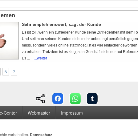
themen
Sehr empfehlenswert, sagt der Kunde
Es ist toll, wenn ein zufriedener Kunde seine Zufriedenheit mit dem Res
Und seit man seinem Kunden nicht mehr unbedingt persönlich gege
muss, sondern vieles online stattfindet, ist es viel einfacher geword
zu erhalten. Trotzdem ist es klug, sein Geschäft nicht nur auf Refere
Es ...
...weiter
6
7
ce-Center
Webmaster
Impressum
echte vorbehalten.
Datenschutz