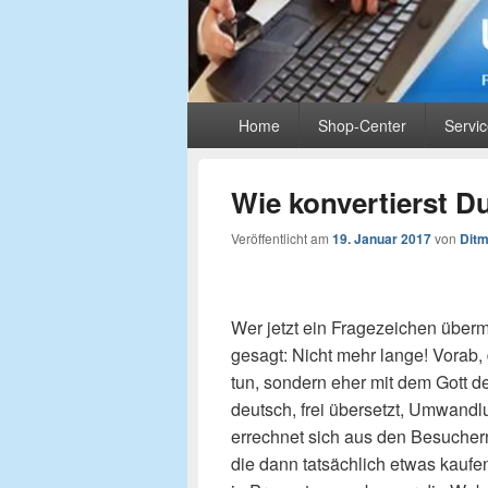
UIMS-Partnerbl
Primäres
Rund um Monetarisierung und Online-Mark
Home
Shop-Center
Servi
Menü
Wie konvertierst D
Veröffentlicht am
19. Januar 2017
von
Ditm
Wer jetzt ein Fragezeichen überm
gesagt: Nicht mehr lange! Vorab, 
tun, sondern eher mit dem Gott de
deutsch, frei übersetzt, Umwandl
errechnet sich aus den Besuche
die dann tatsächlich etwas kaufe