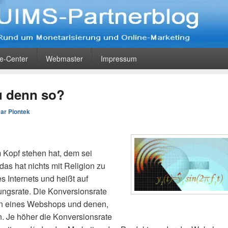
og
eting
ce-Center
Webmaster
Impressum
u denn so?
ar Piontek
 Kopf stehen hat, dem sei
das hat nichts mit Religion zu
s Internets und heißt auf
ungsrate. Die Konversionsrate
rn eines Webshops und denen,
n. Je höher die Konversionsrate