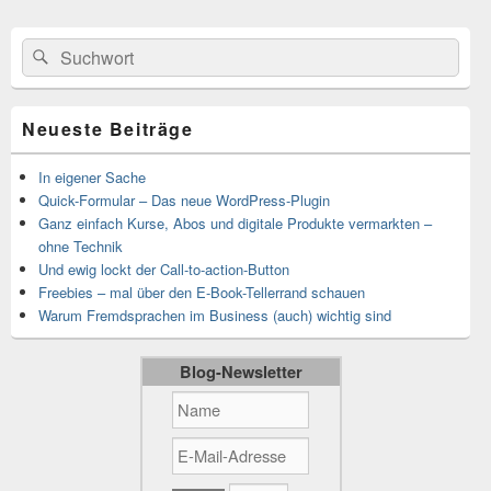
Primärer
Suchen
Suchen
Seitenleisten-
nach:
Widgetbereich
Neueste Beiträge
In eigener Sache
Quick-Formular – Das neue WordPress-Plugin
Ganz einfach Kurse, Abos und digitale Produkte vermarkten –
ohne Technik
Und ewig lockt der Call-to-action-Button
Freebies – mal über den E-Book-Tellerrand schauen
Warum Fremdsprachen im Business (auch) wichtig sind
Blog-Newsletter