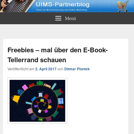
UIMS-Partnerblog
Rund um Monetarisierung und Online-Marketing
Menü
Freebies – mal über den E-Book-
Tellerrand schauen
Veröffentlicht am
2. April 2017
von
Ditmar Piontek