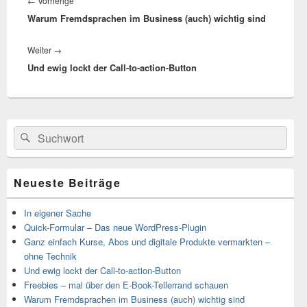
←
Vorherige
Vorheriger
Warum Fremdsprachen im Business (auch) wichtig sind
Beitrag:
Weiter
→
Nächster
Und ewig lockt der Call-to-action-Button
Beitrag:
Primärer
Suchen
Suchen
Seitenleisten-
nach:
Widgetbereich
Neueste Beiträge
In eigener Sache
Quick-Formular – Das neue WordPress-Plugin
Ganz einfach Kurse, Abos und digitale Produkte vermarkten –
ohne Technik
Und ewig lockt der Call-to-action-Button
Freebies – mal über den E-Book-Tellerrand schauen
Warum Fremdsprachen im Business (auch) wichtig sind