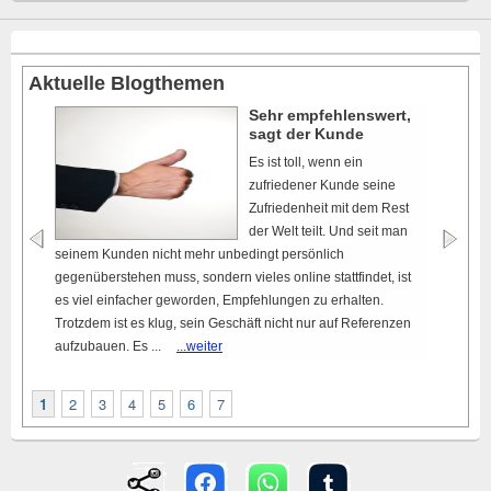
Aktuelle Blogthemen
Sehr empfehlenswert,
sagt der Kunde
Es ist toll, wenn ein
zufriedener Kunde seine
Zufriedenheit mit dem Rest
der Welt teilt. Und seit man
seinem Kunden nicht mehr unbedingt persönlich
gegenüberstehen muss, sondern vieles online stattfindet, ist
es viel einfacher geworden, Empfehlungen zu erhalten.
Trotzdem ist es klug, sein Geschäft nicht nur auf Referenzen
aufzubauen. Es ...
...weiter
1
2
3
4
5
6
7