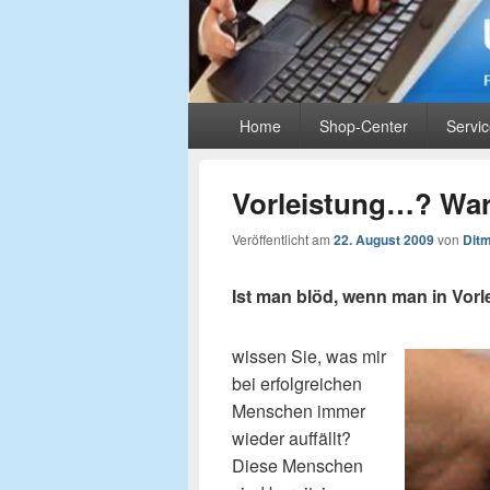
UIMS-Partnerbl
Primäres
Rund um Monetarisierung und Online-Mark
Home
Shop-Center
Servi
Menü
Vorleistung…? Wa
Veröffentlicht am
22. August 2009
von
Ditm
Ist man blöd, wenn man in Vorl
wissen Sie, was mir
bei erfolgreichen
Menschen immer
wieder auffällt?
Diese Menschen