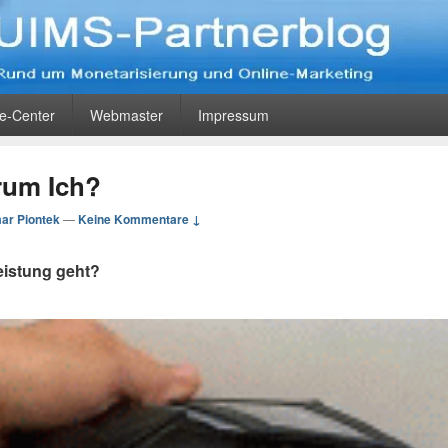
og
eting
ce-Center
Webmaster
Impressum
rum Ich?
ar Piontek
—
Keine Kommentare ↓
eistung geht?