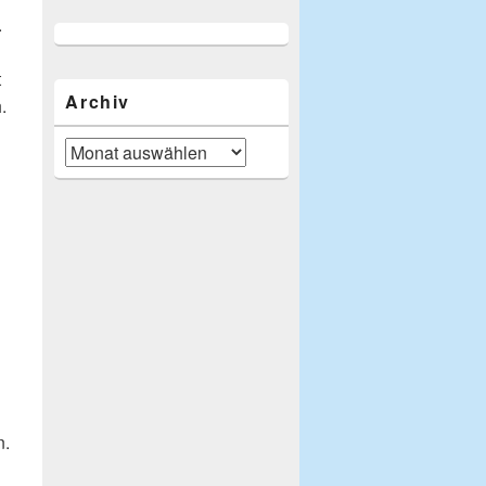
.
t
Archiv
.
Archiv
n.