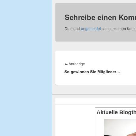
Schreibe einen Kom
Du musst
angemeldet
sein, um einen Kom
Beitragsnavigation
←
Vorherige
Vorheriger
So gewinnen Sie Mitglieder…
Beitrag:
Aktuelle Blog