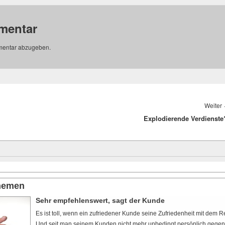
mentar
mentar abzugeben.
Weiter
Explodierende Verdienste
themen
Sehr empfehlenswert, sagt der Kunde
Es ist toll, wenn ein zufriedener Kunde seine Zufriedenheit mit dem Res
Und seit man seinem Kunden nicht mehr unbedingt persönlich gege