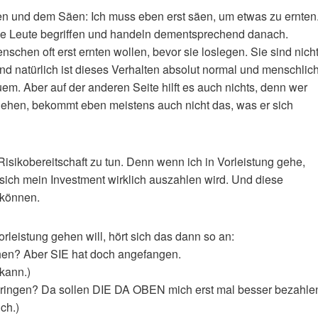
ten und dem Säen: Ich muss eben erst säen, um etwas zu ernten
che Leute begriffen und handeln dementsprechend danach.
chen oft erst ernten wollen, bevor sie loslegen. Sie sind nich
Und natürlich ist dieses Verhalten absolut normal und menschlich
em. Aber auf der anderen Seite hilft es auch nichts, denn wer
zu gehen, bekommt eben meistens auch nicht das, was er sich
Risikobereitschaft zu tun. Denn wenn ich in Vorleistung gehe,
b sich mein Investment wirklich auszahlen wird. Und diese
 können.
rleistung gehen will, hört sich das dann so an:
chen? Aber SIE hat doch angefangen.
 kann.)
 bringen? Da sollen DIE DA OBEN mich erst mal besser bezahle
ich.)