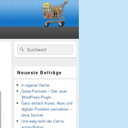
Primärer
Suchen
Suchen
Seitenleisten-
nach:
Widgetbereich
Neueste Beiträge
In eigener Sache
Quick-Formular – Das neue
WordPress-Plugin
Ganz einfach Kurse, Abos und
digitale Produkte vermarkten –
ohne Technik
Und ewig lockt der Call-to-
action-Button