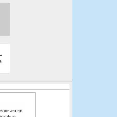
→
Nächster
?!
Beitrag:
t der Welt teilt.
nüberstehen