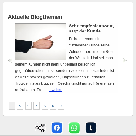
Aktuelle Blogthemen
Sehr empfehlenswert,
sagt der Kunde
Es ist toll, wenn ein
zufriedener Kunde seine
Zufriedenheit mit dem Rest
der Welt teilt. Und seit man
seinem Kunden nicht mehr unbedingt persönlich
gegenüberstehen muss, sondern vieles online stattfindet, ist
es viel einfacher geworden, Empfehlungen zu erhalten.
Trotzdem ist es klug, sein Geschäft nicht nur auf Referenzen
aufzubauen. Es ...
...weiter
1
2
3
4
5
6
7