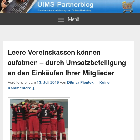
UIMS-Partnerblog
Rund um Monetarisierung und Online-Marketing
Menü
Leere Vereinskassen können
aufatmen – durch Umsatzbeteiligung
an den Einkäufen Ihrer Mitglieder
Veröffentlicht am
13. Juli 2015
von
Ditmar Piontek
—
Keine
Kommentare ↓