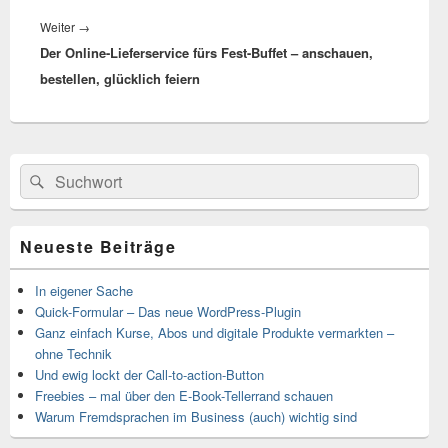
Weiter
→
Nächster
Der Online-Lieferservice fürs Fest-Buffet – anschauen,
Beitrag:
bestellen, glücklich feiern
Primärer
Suchen
Suchen
Seitenleisten-
nach:
Widgetbereich
Neueste Beiträge
In eigener Sache
Quick-Formular – Das neue WordPress-Plugin
Ganz einfach Kurse, Abos und digitale Produkte vermarkten –
ohne Technik
Und ewig lockt der Call-to-action-Button
Freebies – mal über den E-Book-Tellerrand schauen
Warum Fremdsprachen im Business (auch) wichtig sind