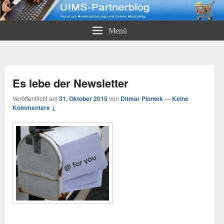
UIMS-Partnerblog
Rund um Monetarisierung und Online-Marketing
Menü
Es lebe der Newsletter
Veröffentlicht am
31. Oktober 2015
von
Ditmar Piontek
—
Keine
Kommentare ↓