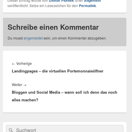
Dieser Eintrag wurde von
Ditmar Piontek
unter
Allgemein
veröffentlicht. Setze ein Lesezeichen für den
Permalink
.
Schreibe einen Kommentar
Du musst
angemeldet
sein, um einen Kommentar abzugeben.
Beitragsnavigation
←
Vorherige
Vorheriger
Landingpages – die virtuellen Portemonnaieöffner
Beitrag:
Weiter
→
Nächster
Bloggen und Social Media – wann soll ich denn das noch
Beitrag:
alles machen?
Primärer
Suchen
Suchen
Seitenleisten-