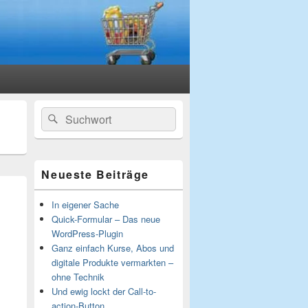
Primärer
Suchen
Suchen
Seitenleisten-
nach:
Widgetbereich
Neueste Beiträge
In eigener Sache
Quick-Formular – Das neue
WordPress-Plugin
Ganz einfach Kurse, Abos und
digitale Produkte vermarkten –
ohne Technik
Und ewig lockt der Call-to-
action-Button