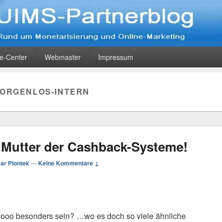
og
eting
ce-Center
Webmaster
Impressum
ORGENLOS-INTERN
 Mutter der Cashback-Systeme!
ar Piontek
—
Keine Kommentare ↓
sooo besonders sein? …wo es doch so viele ähnliche