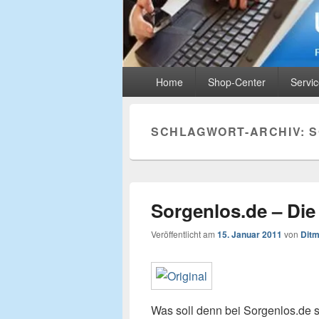
UIMS-Partnerbl
Primäres
Rund um Monetarisierung und Online-Mark
Home
Shop-Center
Servi
Menü
SCHLAGWORT-ARCHIV:
S
Sorgenlos.de – Die
Veröffentlicht am
15. Januar 2011
von
Ditm
Was soll denn bei Sorgenlos.de 