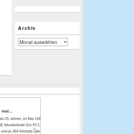
Archiv
Archiv
nem PC! Das war
Zoll Floppydisk-
nke Wahnsinn!