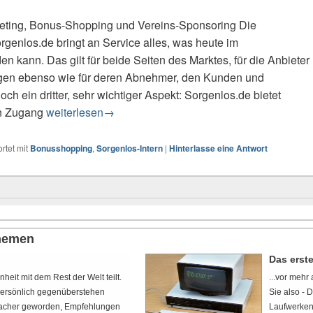
keting, Bonus-Shopping und Vereins-Sponsoring Die
rgenlos.de bringt an Service alles, was heute im
kann. Das gilt für beide Seiten des Marktes, für die Anbieter
ngen ebenso wie für deren Abnehmer, den Kunden und
h ein dritter, sehr wichtiger Aspekt: Sorgenlos.de bietet
en Zugang
SORGENLOS.de aus Mitgliedersicht!
weiterlesen
→
rtet mit
Bonusshopping
,
Sorgenlos-Intern
|
Hinterlasse eine Antwort
themen
Das erste mal...
...vor mehr als 35 Jahren, im Mai 1987, saß ich das erste Mal vor ei
Sie also - DIE Wunderkiste! Ein PC1715 von Robotron, mit zwei 5 1/2 
Laufwerken und je 364 Kilobyte Speicherkapatzität. ...WOW, der bla