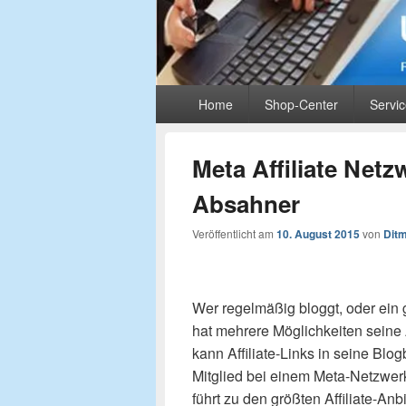
UIMS-Partnerbl
Primäres
Rund um Monetarisierung und Online-Mark
Home
Shop-Center
Servi
Menü
Meta Affiliate Netz
Absahner
Veröffentlicht am
10. August 2015
von
Ditm
Wer regelmäßig bloggt, oder ein 
hat mehrere Möglichkeiten seine 
kann Affiliate-Links in seine Blo
Mitglied bei einem Meta-Netzwerk.
führt zu den größten Affiliate-Anb