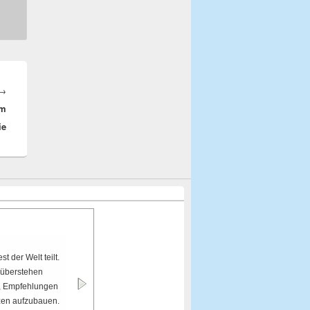
→
Nächster
om
Beitrag:
ie
t der Welt teilt.
nüberstehen
en, Empfehlungen
nzen aufzubauen.