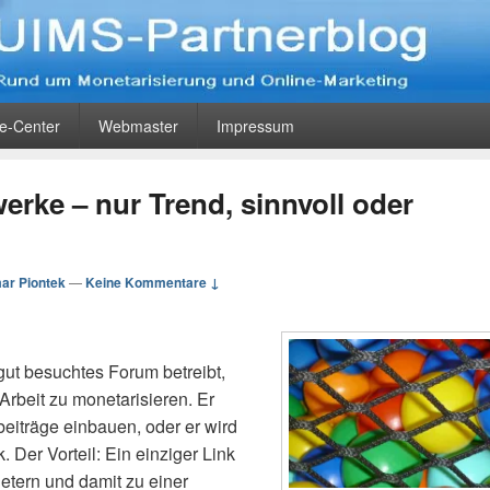
og
eting
ce-Center
Webmaster
Impressum
werke – nur Trend, sinnvoll oder
ar Piontek
—
Keine Kommentare ↓
gut besuchtes Forum betreibt,
Arbeit zu monetarisieren. Er
gbeiträge einbauen, oder er wird
 Der Vorteil: Ein einziger Link
ietern und damit zu einer