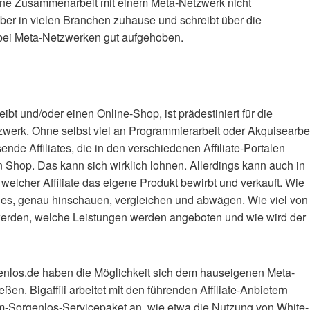
 eine Zusammenarbeit mit einem Meta-Netzwerk nicht
aber in vielen Branchen zuhause und schreibt über die
 bei Meta-Netzwerken gut aufgehoben.
bt und/oder einen Online-Shop, ist prädestiniert für die
zwerk. Ohne selbst viel an Programmierarbeit oder Akquisearbe
de Affiliates, die in den verschiedenen Affiliate-Portalen
 Shop. Das kann sich wirklich lohnen. Allerdings kann auch in
 welcher Affiliate das eigene Produkt bewirbt und verkauft. Wie
ßt es, genau hinschauen, vergleichen und abwägen. Wie viel von
erden, welche Leistungen werden angeboten und wie wird der
enlos.de haben die Möglichkeit sich dem hauseigenen Meta-
ßen. Bigaffili arbeitet mit den führenden Affiliate-Anbietern
-Sorgenlos-Servicepaket an, wie etwa die Nutzung von White-