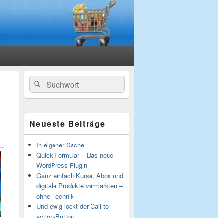
Primärer
Suchen
Suchen
Seitenleisten-
nach:
Widgetbereich
Neueste Beiträge
In eigener Sache
Quick-Formular – Das neue
WordPress-Plugin
Ganz einfach Kurse, Abos und
digitale Produkte vermarkten –
ohne Technik
Und ewig lockt der Call-to-
action-Button