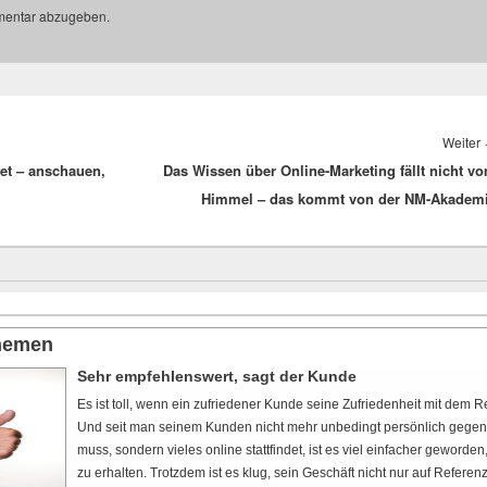
mentar abzugeben.
Weiter
fet – anschauen,
Das Wissen über Online-Marketing fällt nicht v
Himmel – das kommt von der NM-Akadem
themen
Sehr empfehlenswert, sagt der Kunde
Es ist toll, wenn ein zufriedener Kunde seine Zufriedenheit mit dem Res
Und seit man seinem Kunden nicht mehr unbedingt persönlich gege
muss, sondern vieles online stattfindet, ist es viel einfacher geword
zu erhalten. Trotzdem ist es klug, sein Geschäft nicht nur auf Refere