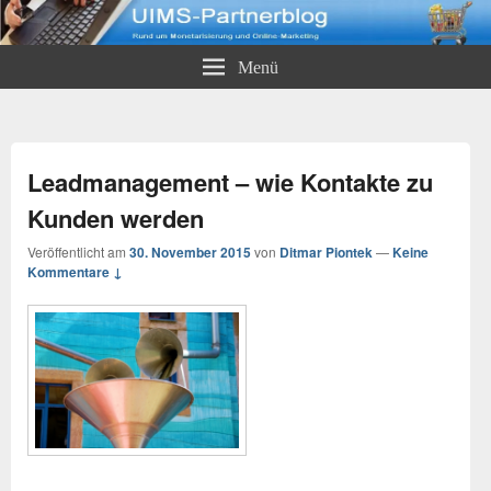
UIMS-Partnerblog
Rund um Monetarisierung und Online-Marketing
Menü
Leadmanagement – wie Kontakte zu
Kunden werden
Veröffentlicht am
30. November 2015
von
Ditmar Piontek
—
Keine
Kommentare ↓