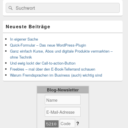
Primärer
Suchen
Suchen
Seitenleisten-
nach:
Widgetbereich
Neueste Beiträge
In eigener Sache
Quick-Formular – Das neue WordPress-Plugin
Ganz einfach Kurse, Abos und digitale Produkte vermarkten –
ohne Technik
Und ewig lockt der Call-to-action-Button
Freebies – mal über den E-Book-Tellerrand schauen
Warum Fremdsprachen im Business (auch) wichtig sind
Blog-Newsletter
?