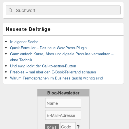
Primärer
Suchen
Suchen
Seitenleisten-
nach:
Widgetbereich
Neueste Beiträge
In eigener Sache
Quick-Formular – Das neue WordPress-Plugin
Ganz einfach Kurse, Abos und digitale Produkte vermarkten –
ohne Technik
Und ewig lockt der Call-to-action-Button
Freebies – mal über den E-Book-Tellerrand schauen
Warum Fremdsprachen im Business (auch) wichtig sind
Blog-Newsletter
?