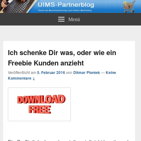
UIMS-Partnerblog
Rund um Monetarisierung und Online-Marketing
Menü
Ich schenke Dir was, oder wie ein
Freebie Kunden anzieht
Veröffentlicht am
5. Februar 2016
von
Ditmar Piontek
—
Keine
Kommentare ↓